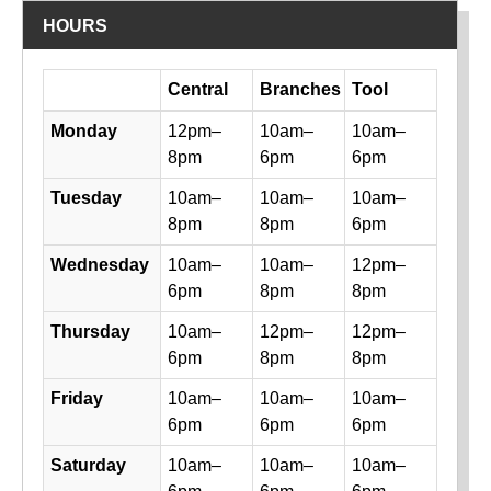
HOURS
Day
Central
Branches
Tool
Library hours by day and location
Monday
12pm–
10am–
10am–
8pm
6pm
6pm
Tuesday
10am–
10am–
10am–
8pm
8pm
6pm
Wednesday
10am–
10am–
12pm–
6pm
8pm
8pm
Thursday
10am–
12pm–
12pm–
6pm
8pm
8pm
Friday
10am–
10am–
10am–
6pm
6pm
6pm
Saturday
10am–
10am–
10am–