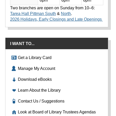
6pm
6pm
6pm
Two branches are open on Sunday from 10–6:
Tarea Hall Pittman South
&
North
.
2026 Holidays, Early Closings and Late Openings
I WANT TO...
Get a Library Card
Manage My Account
Download eBooks
Learn About the Library
Contact Us / Suggestions
Look at Board of Library Trustees Agendas